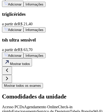
Adicionar
Informações
triglicérides
a partir de
R$ 21,40
Adicionar
Informações
tsh ultra sensivel
a partir de
R$ 63,70
Adicionar
Informações
Mostrar
todos
Mostrar
todos os exames
Comodidades da unidade
Acesso PCDs
Agendamento Online
Check-in
rápido
Estacionamento
Serviço de Desjejum
Tabela Popular
Wi-Fi