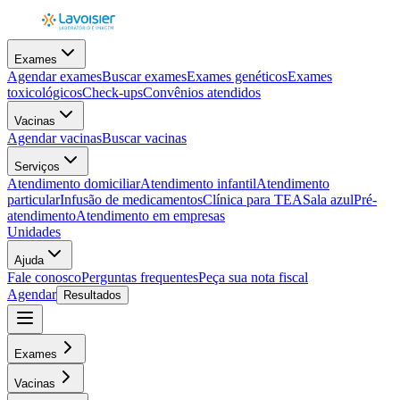
Exames
Agendar exames
Buscar exames
Exames genéticos
Exames
toxicológicos
Check-ups
Convênios atendidos
Vacinas
Agendar vacinas
Buscar vacinas
Serviços
Atendimento domiciliar
Atendimento infantil
Atendimento
particular
Infusão de medicamentos
Clínica para TEA
Sala azul
Pré-
atendimento
Atendimento em empresas
Unidades
Ajuda
Fale conosco
Perguntas frequentes
Peça sua nota fiscal
Agendar
Resultados
Exames
Vacinas