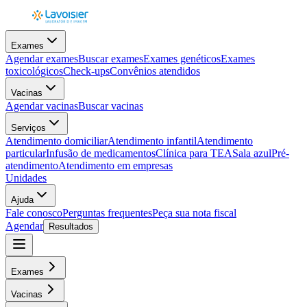
Exames
Agendar exames
Buscar exames
Exames genéticos
Exames
toxicológicos
Check-ups
Convênios atendidos
Vacinas
Agendar vacinas
Buscar vacinas
Serviços
Atendimento domiciliar
Atendimento infantil
Atendimento
particular
Infusão de medicamentos
Clínica para TEA
Sala azul
Pré-
atendimento
Atendimento em empresas
Unidades
Ajuda
Fale conosco
Perguntas frequentes
Peça sua nota fiscal
Agendar
Resultados
Exames
Vacinas