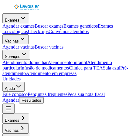
Exames
Agendar exames
Buscar exames
Exames genéticos
Exames
toxicológicos
Check-ups
Convênios atendidos
Vacinas
Agendar vacinas
Buscar vacinas
Serviços
Atendimento domiciliar
Atendimento infantil
Atendimento
particular
Infusão de medicamentos
Clínica para TEA
Sala azul
Pré-
atendimento
Atendimento em empresas
Unidades
Ajuda
Fale conosco
Perguntas frequentes
Peça sua nota fiscal
Agendar
Resultados
Exames
Vacinas