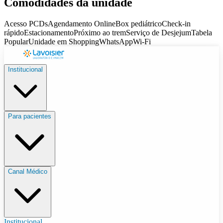
Comodidades da unidade
Acesso PCDs
Agendamento Online
Box pediátrico
Check-in
rápido
Estacionamento
Próximo ao trem
Serviço de Desjejum
Tabela
Popular
Unidade em Shopping
WhatsApp
Wi-Fi
Institucional
Para pacientes
Canal Médico
Institucional