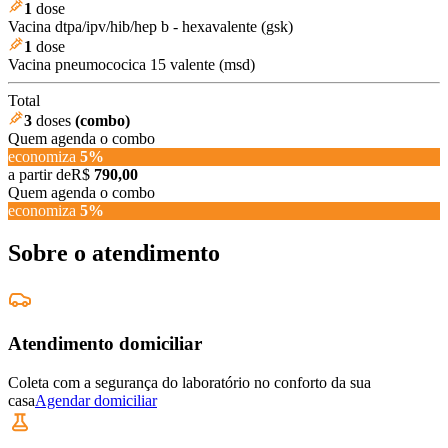
1
dose
Vacina dtpa/ipv/hib/hep b - hexavalente (gsk)
1
dose
Vacina pneumococica 15 valente (msd)
Total
3
doses
(combo)
Quem agenda o combo
economiza
5
%
a partir de
R$
790,00
Quem agenda o combo
economiza
5
%
Sobre o atendimento
Atendimento domiciliar
Coleta com a segurança do laboratório no conforto da sua
casa
Agendar domiciliar