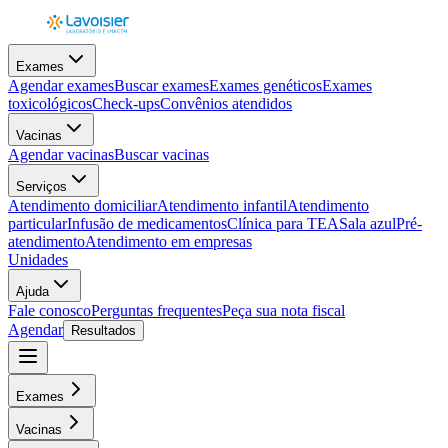
Exames
Agendar exames
Buscar exames
Exames genéticos
Exames
toxicológicos
Check-ups
Convênios atendidos
Vacinas
Agendar vacinas
Buscar vacinas
Serviços
Atendimento domiciliar
Atendimento infantil
Atendimento
particular
Infusão de medicamentos
Clínica para TEA
Sala azul
Pré-
atendimento
Atendimento em empresas
Unidades
Ajuda
Fale conosco
Perguntas frequentes
Peça sua nota fiscal
Agendar
Resultados
Exames
Vacinas