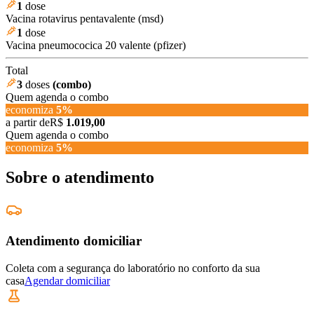
1
dose
Vacina rotavirus pentavalente (msd)
1
dose
Vacina pneumococica 20 valente (pfizer)
Total
3
doses
(combo)
Quem agenda o combo
economiza
5
%
a partir de
R$
1.019,00
Quem agenda o combo
economiza
5
%
Sobre o atendimento
Atendimento domiciliar
Coleta com a segurança do laboratório no conforto da sua
casa
Agendar domiciliar