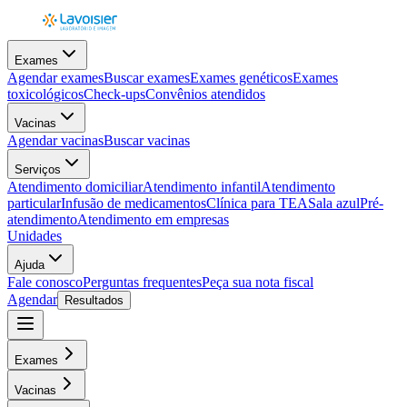
Exames
Agendar exames
Buscar exames
Exames genéticos
Exames
toxicológicos
Check-ups
Convênios atendidos
Vacinas
Agendar vacinas
Buscar vacinas
Serviços
Atendimento domiciliar
Atendimento infantil
Atendimento
particular
Infusão de medicamentos
Clínica para TEA
Sala azul
Pré-
atendimento
Atendimento em empresas
Unidades
Ajuda
Fale conosco
Perguntas frequentes
Peça sua nota fiscal
Agendar
Resultados
Exames
Vacinas