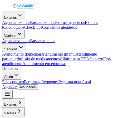
Exames
Agendar exames
Buscar exames
Exames genéticos
Exames
toxicológicos
Check-ups
Convênios atendidos
Vacinas
Agendar vacinas
Buscar vacinas
Serviços
Atendimento domiciliar
Atendimento infantil
Atendimento
particular
Infusão de medicamentos
Clínica para TEA
Sala azul
Pré-
atendimento
Atendimento em empresas
Unidades
Ajuda
Fale conosco
Perguntas frequentes
Peça sua nota fiscal
Agendar
Resultados
Exames
Vacinas