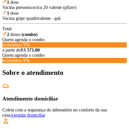
1
dose
Vacina pneumococica 20 valente (pfizer)
1
dose
Vacina gripe quadrivalente - gsk
Total
2
doses
(combo)
Quem agenda o combo
economiza
5
%
a partir de
R$
571,00
Quem agenda o combo
economiza
5
%
Sobre o atendimento
Atendimento domiciliar
Coleta com a segurança do laboratório no conforto da sua
casa
Agendar domiciliar