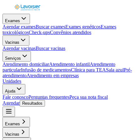
Exames
Agendar exames
Buscar exames
Exames genéticos
Exames
toxicológicos
Check-ups
Convênios atendidos
Vacinas
Agendar vacinas
Buscar vacinas
Serviços
Atendimento domiciliar
Atendimento infantil
Atendimento
particular
Infusão de medicamentos
Clínica para TEA
Sala azul
Pré-
atendimento
Atendimento em empresas
Unidades
Ajuda
Fale conosco
Perguntas frequentes
Peça sua nota fiscal
Agendar
Resultados
Exames
Vacinas