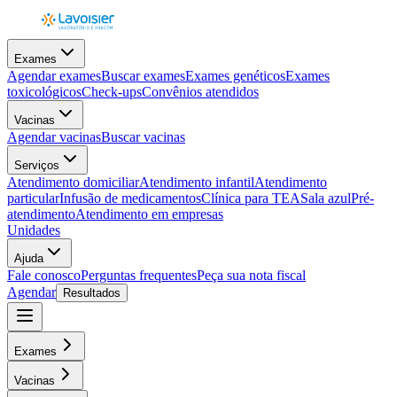
Exames
Agendar exames
Buscar exames
Exames genéticos
Exames
toxicológicos
Check-ups
Convênios atendidos
Vacinas
Agendar vacinas
Buscar vacinas
Serviços
Atendimento domiciliar
Atendimento infantil
Atendimento
particular
Infusão de medicamentos
Clínica para TEA
Sala azul
Pré-
atendimento
Atendimento em empresas
Unidades
Ajuda
Fale conosco
Perguntas frequentes
Peça sua nota fiscal
Agendar
Resultados
Exames
Vacinas