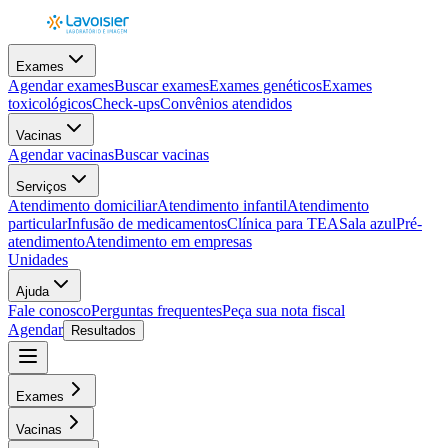
Exames
Agendar exames
Buscar exames
Exames genéticos
Exames
toxicológicos
Check-ups
Convênios atendidos
Vacinas
Agendar vacinas
Buscar vacinas
Serviços
Atendimento domiciliar
Atendimento infantil
Atendimento
particular
Infusão de medicamentos
Clínica para TEA
Sala azul
Pré-
atendimento
Atendimento em empresas
Unidades
Ajuda
Fale conosco
Perguntas frequentes
Peça sua nota fiscal
Agendar
Resultados
Exames
Vacinas