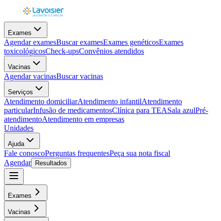
Exames
Agendar exames
Buscar exames
Exames genéticos
Exames
toxicológicos
Check-ups
Convênios atendidos
Vacinas
Agendar vacinas
Buscar vacinas
Serviços
Atendimento domiciliar
Atendimento infantil
Atendimento
particular
Infusão de medicamentos
Clínica para TEA
Sala azul
Pré-
atendimento
Atendimento em empresas
Unidades
Ajuda
Fale conosco
Perguntas frequentes
Peça sua nota fiscal
Agendar
Resultados
Exames
Vacinas