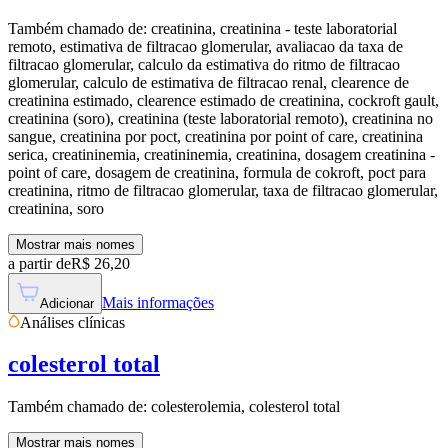
Também chamado de:
creatinina, creatinina - teste laboratorial
remoto, estimativa de filtracao glomerular, avaliacao da taxa de
filtracao glomerular, calculo da estimativa do ritmo de filtracao
glomerular, calculo de estimativa de filtracao renal, clearence de
creatinina estimado, clearence estimado de creatinina, cockroft gault,
creatinina (soro), creatinina (teste laboratorial remoto), creatinina no
sangue, creatinina por poct, creatinina por point of care, creatinina
serica, creatininemia, creatininemia, creatinina, dosagem creatinina -
point of care, dosagem de creatinina, formula de cokroft, poct para
creatinina, ritmo de filtracao glomerular, taxa de filtracao glomerular,
creatinina, soro
Mostrar mais nomes
a partir de
R$
26,20
Mais informações
Adicionar
Análises clínicas
colesterol total
Também chamado de:
colesterolemia, colesterol total
Mostrar mais nomes