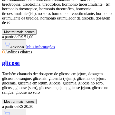
tireotropina, tireotrofina, tireotrofico, hormonio tiroestimulante - tsh,
hormonio tireotropico, hormonio tireotrofico, hormonio
tireoestimulante (tsh), no soro, hormonio tireoestimulante, hormonio
estimulante da tireoide, hormonio estimulador da tireoide, dosagem
de tsh
Mostrar mais nomes
a partir de
R$
51,00
Mais informações
Adicionar
Análises clínicas
glicose
Também chamado de:
dosagem de glicose em jejum, dosagem
glicose no sangue, glicemia, glicemia (jejum), glicemia de jejum,
glicemia, glicemia em jejum, glicose, glicemia, glicose no soro,
glicose, glicose (soro), glicose em jejum, glicose jejum, glicose no
sangue, glicose no soro
Mostrar mais nomes
a partir de
R$
20,30