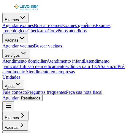
Exames
Agendar exames
Buscar exames
Exames genéticos
Exames
toxicológicos
Check-ups
Convênios atendidos
Vacinas
Agendar vacinas
Buscar vacinas
Serviços
Atendimento domiciliar
Atendimento infantil
Atendimento
particular
Infusão de medicamentos
Clínica para TEA
Sala azul
Pré-
atendimento
Atendimento em empresas
Unidades
Ajuda
Fale conosco
Perguntas frequentes
Peça sua nota fiscal
Agendar
Resultados
Exames
Vacinas