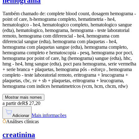
hemograma
Também chamado de:
complete blood count, dosagem hemograma -
point of care, h-hemograma completo, hematimetria - he4,
hematologico - he4, hematologico completo, hematologico sangue
(edta), hematologico, hemograma, hemograma - teste laboratorial
remoto, hemograma com diferencial - he4, hemograma com
diferencial sangue (edta), hemograma com plaquetas - he4,
hemograma com plaquetas sangue (edta), hemograma completo,
hemograma completo e hematoscopia - pesq, hemograma por poct,
hemograma por point of care, hg (hemograma) sangue (edta), hhc,
hmg - he4, hmg sangue (edta), poct para hemograma, serie vermelha
+ serie branca + plaquetas, hemograma pós - esforço , hemograma
completo - teste laboratorial remoto, eritrograma + leucograma +
plaquetas, cbc, sv + sb + plaquetas, eritrograma + leucograma,
hemograma com indices hematimetricos (vcm, hcm, chcm, rdw)
Mostrar mais nomes
a partir de
R$
27,20
Mais informações
Adicionar
Análises clínicas
creatinina