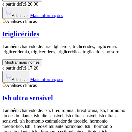
a partir de
R$
20,00
Mais informações
Adicionar
Análises clínicas
triglicérides
Também chamado de:
triacilglicerois, triclicerides, triglicemia,
trigliceridemia, triglicerideos, trigliceridios, triglicerides no soro
Mostrar mais nomes
a partir de
R$
17,20
Mais informações
Adicionar
Análises clínicas
tsh ultra sensivel
Também chamado de:
tsh, tireotropina , tireotrofina, tsh, hormonio
tireoestimulante, tsh ultrasensivel, tsh ultra sensível, tsh ultra -
sensivel, tsh hormonio estimulador da tireoide, hormonio
tireotrofico, tsh - tireoestimulante hormonio, tsh - hormonio
tiroestimulante, tsh - hormonio estimulante da tiroide, tsh ,