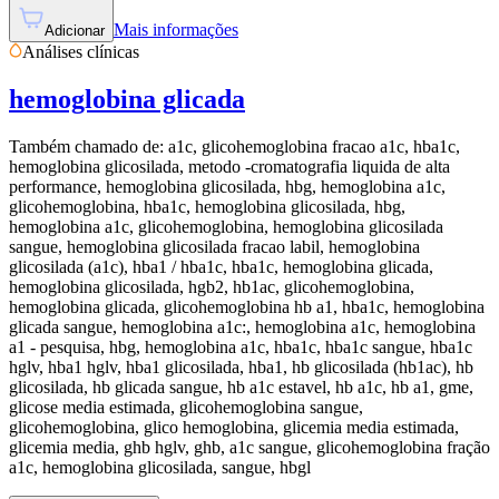
Mais informações
Adicionar
Análises clínicas
hemoglobina glicada
Também chamado de:
a1c, glicohemoglobina fracao a1c, hba1c,
hemoglobina glicosilada, metodo -cromatografia liquida de alta
performance, hemoglobina glicosilada, hbg, hemoglobina a1c,
glicohemoglobina, hba1c, hemoglobina glicosilada, hbg,
hemoglobina a1c, glicohemoglobina, hemoglobina glicosilada
sangue, hemoglobina glicosilada fracao labil, hemoglobina
glicosilada (a1c), hba1 / hba1c, hba1c, hemoglobina glicada,
hemoglobina glicosilada, hgb2, hb1ac, glicohemoglobina,
hemoglobina glicada, glicohemoglobina hb a1, hba1c, hemoglobina
glicada sangue, hemoglobina a1c:, hemoglobina a1c, hemoglobina
a1 - pesquisa, hbg, hemoglobina a1c, hba1c, hba1c sangue, hba1c
hglv, hba1 hglv, hba1 glicosilada, hba1, hb glicosilada (hb1ac), hb
glicosilada, hb glicada sangue, hb a1c estavel, hb a1c, hb a1, gme,
glicose media estimada, glicohemoglobina sangue,
glicohemoglobina, glico hemoglobina, glicemia media estimada,
glicemia media, ghb hglv, ghb, a1c sangue, glicohemoglobina fração
a1c, hemoglobina glicosilada, sangue, hbgl